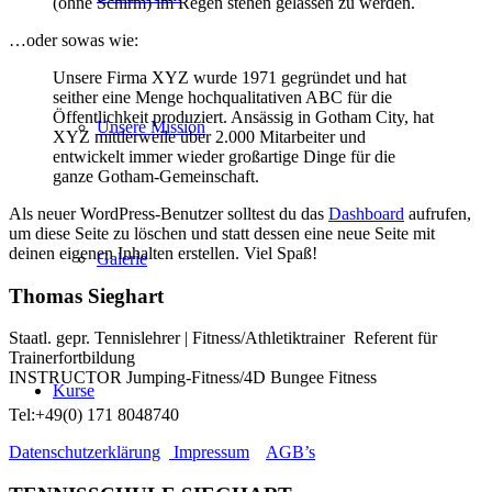
(ohne Schirm) im Regen stehen gelassen zu werden.
…oder sowas wie:
Unsere Firma XYZ wurde 1971 gegründet und hat
seither eine Menge hochqualitativen ABC für die
Öffentlichkeit produziert. Ansässig in Gotham City, hat
Unsere Mission
XYZ mittlerweile über 2.000 Mitarbeiter und
entwickelt immer wieder großartige Dinge für die
ganze Gotham-Gemeinschaft.
Als neuer WordPress-Benutzer solltest du das
Dashboard
aufrufen,
um diese Seite zu löschen und statt dessen eine neue Seite mit
deinen eigenen Inhalten erstellen. Viel Spaß!
Galerie
Thomas Sieghart
Staatl. gepr. Tennislehrer | Fitness/Athletiktrainer Referent für
Trainerfortbildung
INSTRUCTOR Jumping-Fitness/4D Bungee Fitness
Kurse
Tel:+49(0) 171 8048740
Datenschutzerklärung
Impressum
AGB’s