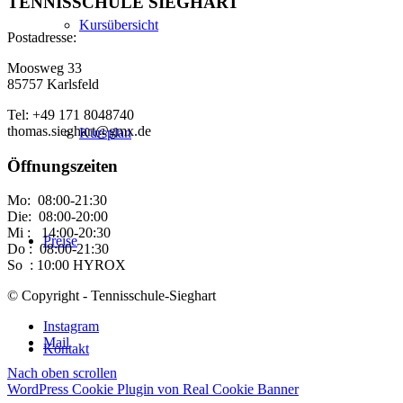
TENNISSCHULE SIEGHART
Kursübersicht
Postadresse:
Moosweg 33
85757 Karlsfeld
Tel: +49 171 8048740
thomas.sieghart@gmx.de
Kursplan
Öffnungszeiten
Mo: 08:00-21:30
Die: 08:00-20:00
Mi : 14:00-20:30
Preise
Do : 08:00-21:30
So : 10:00 HYROX
© Copyright - Tennisschule-Sieghart
Instagram
Mail
Kontakt
Nach oben scrollen
WordPress Cookie Plugin von Real Cookie Banner