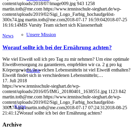
content/uploads/2018/07/image009.jpg
943
1258
martin.toth@me.com
https://www.tennisschule-sieghart.de/wp-
content/uploads/2019/02/Sigi_Logo_Farbig_hochaufgelöst-
300x74.jpg
martin.toth@me.com
2018-07-17 16:59:04
2018-07-25
16:16:14
MIS Varsity Team sichert sich Klassenerhalt
Unsere Mission
News
Worauf sollte ich bei der Ernährung achten?
Wie viel Eiweiß soll ich pro Tag zu mir nehmen? Um eine optimale
Eiweißversorgung zu garantieren, empfehlen wir ca. 2 g pro kg
Körpergewicht. In welchen Lebensmitteln ist viel Eiweiß enthalten?
Galerie
Eiweiß findet sich in verschiedenen Lebensmitteln;…
17. Juli 2018
https://www.tennisschule-sieghart.de/wp-
content/uploads/2016/05/IMG_20180401_1638551.jpg
1123
842
martin.toth@me.com
https://www.tennisschule-sieghart.de/wp-
content/uploads/2019/02/Sigi_Logo_Farbig_hochaufgelöst-
Kurse
300x74.jpg
martin.toth@me.com
2018-07-17 07:24:31
2018-08-25
21:41:12
Worauf sollte ich bei der Ernährung achten?
Archive