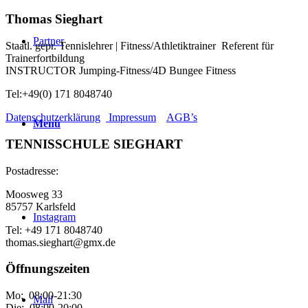
Thomas Sieghart
Partner
Staatl. gepr. Tennislehrer | Fitness/Athletiktrainer Referent für
Trainerfortbildung
INSTRUCTOR Jumping-Fitness/4D Bungee Fitness
Tel:+49(0) 171 8048740
Datenschutzerklärung
Impressum
AGB’s
Menü
TENNISSCHULE SIEGHART
Postadresse:
Moosweg 33
85757 Karlsfeld
Instagram
Tel: +49 171 8048740
thomas.sieghart@gmx.de
Öffnungszeiten
Mo: 08:00-21:30
Mail
Die: 08:00-20:00