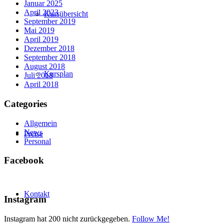
Januar 2025
April 2023
Kursübersicht
September 2019
Mai 2019
April 2019
Dezember 2018
September 2018
August 2018
Kursplan
Juli 2018
April 2018
Categories
Allgemein
News
Preise
Personal
Facebook
Kontakt
Instagram
Instagram hat 200 nicht zurückgegeben.
Follow Me!