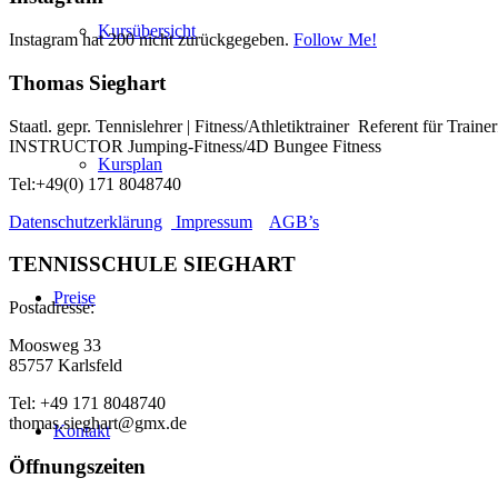
Kursübersicht
Instagram hat 200 nicht zurückgegeben.
Follow Me!
Thomas Sieghart
Staatl. gepr. Tennislehrer | Fitness/Athletiktrainer Referent für Traine
INSTRUCTOR Jumping-Fitness/4D Bungee Fitness
Kursplan
Tel:+49(0) 171 8048740
Datenschutzerklärung
Impressum
AGB’s
TENNISSCHULE SIEGHART
Preise
Postadresse:
Moosweg 33
85757 Karlsfeld
Tel: +49 171 8048740
thomas.sieghart@gmx.de
Kontakt
Öffnungszeiten