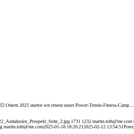
 Ostern 2025 starten wir erneut unser Power-Tennis-Fitness-Camp…di
022_Andalusien_Prospekt_Seite_2.jpg
1731
1232
martin.toth@me.com
pg
martin.toth@me.com
2025-01-18 18:20:21
2025-02-12 13:54:51
Pore