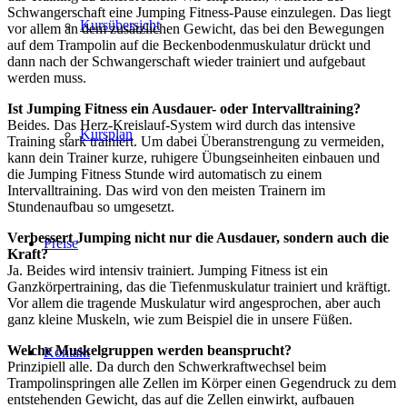
Schwangerschaft eine Jumping Fitness-Pause einzulegen. Das liegt
Kursübersicht
vor allem an dem zusätzlichen Gewicht, das bei den Bewegungen
auf dem Trampolin auf die Beckenbodenmuskulatur drückt und
dann nach der Schwangerschaft wieder trainiert und aufgebaut
werden muss.
Ist Jumping Fitness ein Ausdauer- oder Intervalltraining?
Beides. Das Herz-Kreislauf-System wird durch das intensive
Kursplan
Training stark trainiert. Um dabei Überanstrengung zu vermeiden,
kann dein Trainer kurze, ruhigere Übungseinheiten einbauen und
die Jumping Fitness Stunde wird automatisch zu einem
Intervalltraining. Das wird von den meisten Trainern im
Stundenaufbau so umgesetzt.
Verbessert Jumping nicht nur die Ausdauer, sondern auch die
Preise
Kraft?
Ja. Beides wird intensiv trainiert. Jumping Fitness ist ein
Ganzkörpertraining, das die Tiefenmuskulatur trainiert und kräftigt.
Vor allem die tragende Muskulatur wird angesprochen, aber auch
ganz kleine Muskeln, wie zum Beispiel die in unsere Füßen.
Welche Muskelgruppen werden beansprucht?
Kontakt
Prinzipiell alle. Da durch den Schwerkraftwechsel beim
Trampolinspringen alle Zellen im Körper einen Gegendruck zu dem
entstehenden Gewicht, das auf die Zellen einwirkt, aufbauen