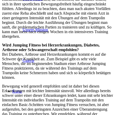
sich in ihrer sportlichen Bewegungsfreiheit häufig eingeschränkt
fühlten. Allerdings ist zu beachten, dass man nach akuten Vorfällen
zuerst eine Reha abschließt und nach Absprache mit einem Arzt in
einer geringeren Intensität mit den Übungen auf dem Trampolin
beginnt. Durch die leichte Ausführung der Übungen beginnt man
sanft, die problematischen Partien zu trainieren und zu kräftigen. So
Unsere Mission
kann man meist nach einigen Wochen in ein intensiveres Training
übergehen.
Wird Jumping Fitness bei Herzerkrankungen, Diabetes,
Arthrose oder Schwangerschaft empfohlen?
Bei Diabetes, Arthrose und Herzerkrankungen kommt es auf die
Schwere der Krankheit an. Zum Beispiel gibt es sehr viele
Galerie
Menschen, die im beginnenden Stadium einer Arthrose Jumping
Fitness praktizieren, da sie während des Trainings auf dem
Trampolin keine Schmerzen haben und sich so körperlich betätigen
können.
Bewegung wird generell empfohlen und ist daher bei diesen
Erkrankungen mit leichter Intensität sinnvoll. Wer allerdings bereits
Kurse
schwer unter einer dieser Erkrankungen leidet, kann mit sehr leichter
Intensität ein individuelles Training auf dem Trampolin mit den
einfachen Basic-Schritten von Jumping Fitness versuchen, ist aber
aufgerufen, bei den geringsten Anzeichen einer Überanstrengung
das Training zu unterbrechen. Wir empfehlen, während der