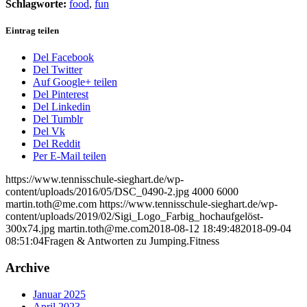
Schlagworte:
food
,
fun
Eintrag teilen
Del Facebook
Del Twitter
Auf Google+ teilen
Del Pinterest
Del Linkedin
Del Tumblr
Del Vk
Del Reddit
Per E-Mail teilen
https://www.tennisschule-sieghart.de/wp-
content/uploads/2016/05/DSC_0490-2.jpg
4000
6000
martin.toth@me.com
https://www.tennisschule-sieghart.de/wp-
content/uploads/2019/02/Sigi_Logo_Farbig_hochaufgelöst-
300x74.jpg
martin.toth@me.com
2018-08-12 18:49:48
2018-09-04
08:51:04
Fragen & Antworten zu Jumping.Fitness
Archive
Januar 2025
April 2023