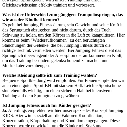
Gleichgewichtssinn effektiv trainiert und verbessert.
Was ist der Unterschied zum gängigen Trampolinspringen, das
wir aus der Kindheit kennen?
Es geht bei Jumping Fitness darum, sein Gewicht und seine Kraft in
das Sprungtuch abzugeben und nicht darum, durch das Tuch
Schwung zu holen, um den Körper in die Luft zu katapultieren. Hier
kommt es beim “Wiederaufkommen” zu den berüchtigten
Stauchungen der Gelenke, die bei Jumping Fitness durch die
richtige Technik vermieden werden. Bei Jumping Fitness dient das
Sprungtuch überwiegend der Absorption der aufkommenden Kraft,
um das Training besonders gelenkschonend zu machen und
Muskelkater vorzubeugen.
Welche Kleidung sollte ich zum Training wählen?
Bequeme Sportkleidung wird empfohlen. Für Frauen empfehlen wir
auch einen guten Sport-BH mit starkem Halt. Leichte Sportschuhe
sind ebenfalls wichtig, um einen sicheren Halt bei intensivem
Training auf dem Sprungtuch zu gewähren.
Ist Jumping Fitness auch für Kinder geeignet?
Ja. Allerdings empfehlen wir hier unser spezielles Konzept Jumping
KIDS. Hier wird speziell auf die Faktoren Koordination,
Konzentration, Körperhaltung und Kondition eingegangen. Dieses
Konzept wurde entwickelt, um die Kinder mit Spaß und