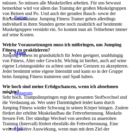
müssen. So müssen alle Muskelzellen arbeiten. Für uns bewusst
bemerkbar wird vor allem das Training der großen Muskelgruppen
von Beinen und Po. Und auch der geraden Bauch- sowie der
Partner
Rückenmuskulatur. Jumping Fitness Trainer gehen allerdings
individuell in ihren Stunden gerne noch zusätzlich auf bestimmte
Muskelgruppen verstärkt ein. So kommt man als Teilnehmer immer
auf seine Kosten.
Welche Voraussetzungen muss ich mitbringen, um Jumping
Fitness zu praktizieren?
Menü
Jumping Fitness ist grundsätzlich für Jeden geeignet, unabhängig
von Fitness, Alter oder Gewicht. Wichtig ist hierbei, auch auf seine
eigene Leistungsstärke zu achten und seine Grenzen zu akzeptieren.
Jeder bestimmt seine eigene Intensität und kann so in der Gruppe
beim Jumping Fitness trainieren und Spaß haben.
Wie hoch sind meine Erfolgschancen, wenn ich abnehmen
möchte?
Instagram
Sehr hoch. Trampolinspringen regt den gesamten Stoffwechsel und
die Verdauung an. Wer unter Darmträgheit leidet kann durch
Jumping Fitness wieder Schwung in seinen Körper bringen. Zudem
fördert der erhöhte Muskelaufbau die Fettverbrennung. Muskeln
fressen Fett. Der ständige Wechsel von aeroben zu anaeroben
Training (Intervall) fördert ebenfalls die Fettverbrennung. Eine
Mail
weitere positive Auswirkung, wenn man mit dem Ziel der